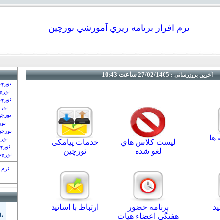
نرم افزار برنامه ريزي آموزشي نورچين
27/02/1405 ساعت 10:43
آخرین بروزرسانی :
نورچي
نورچي
نورچي
نورچ
نورچي
نور
نورچي
 ها
نورچ
ليست كلاس هاي
خدمات پیامکی
نورچي
لغو شده
نورچین
نورچين
نرم 
ید
برنامه حضور
ارتباط با اساتيد
هفتگي اعضاء هيات